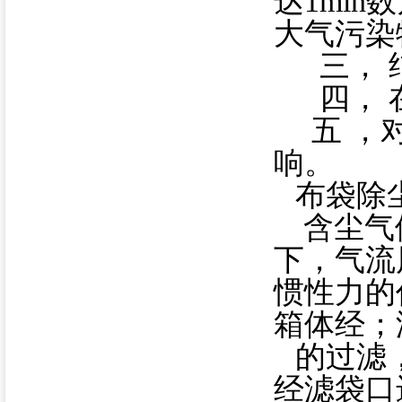
达1mi
大气污染
三， 
四， 
五 ，
响。
布袋除
含尘气
下，气流
惯性力的
箱体经；
的过滤
经滤袋口