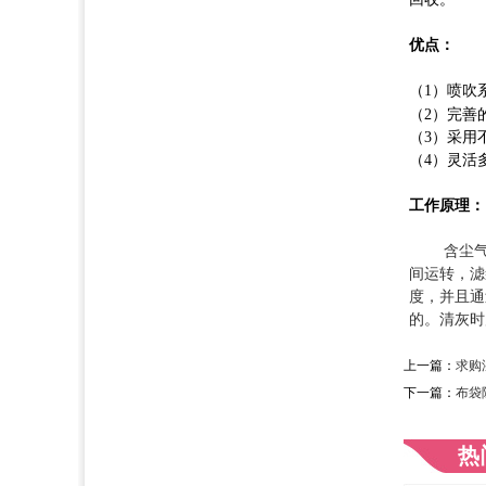
优点：
（
1）喷吹
（
2）完善
（
3）采用
（
4）灵活
工作原理：
含尘气体
间运转，滤
度，并且通
的。清灰时
上一篇：
求购
下一篇：
布袋
热