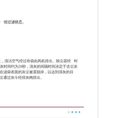
于 佳过滤状态。
，清洁空气经过布袋由风机排出。除尘器经 时
清灰时间约为20秒，清灰的间隔时间决定于含尘浓
在滤袋表面的灰尘被震脱掉，以达到清灰的目
尘通过灰斗经排灰阀排出。