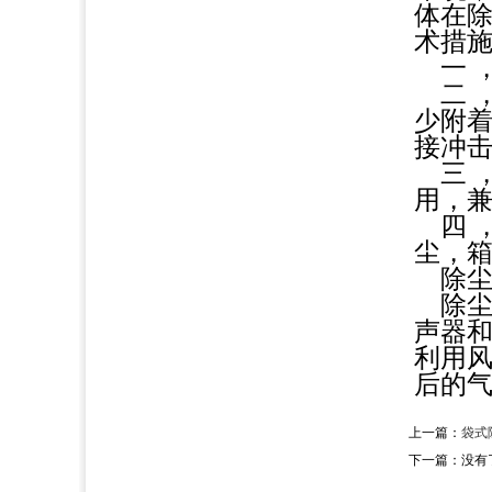
体在
术措
一 
二 
少附
接冲
三 
用，
四 
尘，
除
除
声器
利用
后的
上一篇：
袋式
下一篇：没有