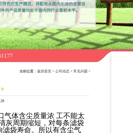
731177
当前位置：
返回首页
>
公司动态
>
常见问题
>
些？
28
口气体含尘质量浓 工不能太
势把清灰周期缩短，对每条滤袋
响滤袋寿命。所以有含尘气