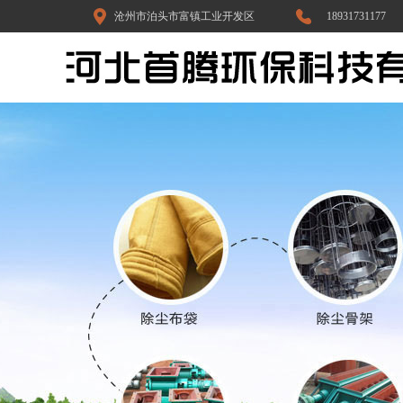
沧州市泊头市富镇工业开发区
18931731177