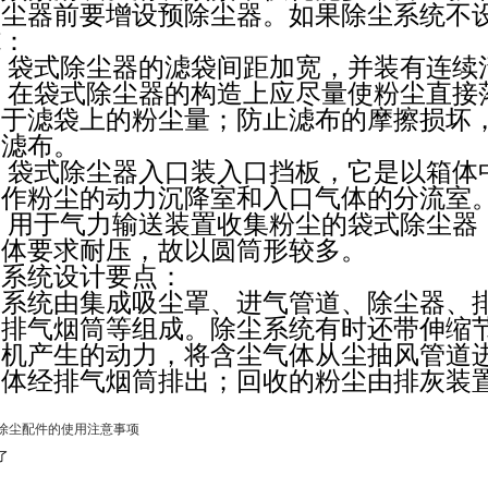
除尘器前要增设预除尘器。如果除尘系统不
施：
，袋式除尘器的滤袋间距加宽，并装有连续
，在袋式除尘器的构造上应尽量使粉尘直接
着于滤袋上的粉尘量；防止滤布的摩擦损坏
击滤布。
，袋式除尘器入口装入口挡板，它是以箱体
兼作粉尘的动力沉降室和入口气体的分流室
，用于气力输送装置收集粉尘的袋式除尘器
箱体要求耐压，故以圆筒形较多。
尘系统设计要点：
尘系统由集成吸尘罩、进气管道、除尘器、
和排气烟筒等组成。除尘系统有时还带伸缩
风机产生的动力，将含尘气体从尘抽风管道
气体经排气烟筒排出；回收的粉尘由排灰装
除尘配件的使用注意事项
了